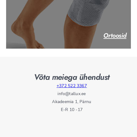
Ortoosid
Võta meiega ühendust
+372 522 3367
info@tallux.ee
Akadeemia 1, Pärnu
E-R 10 -17